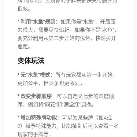
低效。
*
利用“水鱼”规则
：如果你是“水鱼”，开局压
力很大，需要尽快追赶。如果你不是“水鱼”，
要充分利用从第二步开始的优势，快速拉开
差距。
变体玩法
*
无“水鱼”模式
：所有玩家都从第一步开始，
更加公平，但竞争也更激烈。
*
改变步骤顺序
：可以自定义七步的难度顺
序，例如将“同花”和“满堂红”调换。
*
增加特殊牌功能
：可以为某些牌（如A或
2）赋予特殊能力，比如抽到后可以查看一名
玩家的手牌等。