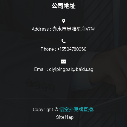
公司地址
Address : 赤水市忠唯星海47号
Phone : +13594780050
Email : diyipingpai@baidu.ag
Copyright ©
悟空扑克牌直播
.
SiteMap