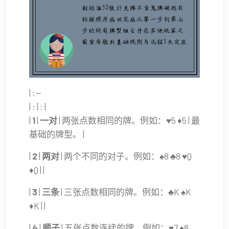
| :--
| : | : |
|
1
|
一对
| 两张点数相同的牌。例如：♥5 ♦5 | 最
基础的牌型。 |
|
2
|
两对
| 两个不同的对子。例如：♠8 ♣8 ♥Q
♦Q | |
|
3
|
三条
| 三张点数相同的牌。例如：♣K ♠K
♦K | |
|
4
|
顺子
| 五张点数连续的牌。例如：♥7 ♠8