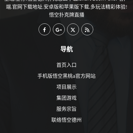
端,官网下载地址,安卓版和苹果版下载,多玩法精彩体验!
悟空扑克牌直播
导航
首页入口
手机版悟空黑桃a官方网站
项目展示
集团游戏
服务宗旨
联络悟空德州