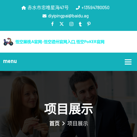
赤水市忠唯星海47号
+13594780050
diyipingpai@baidu.ag
项目展示
首页
项目展示