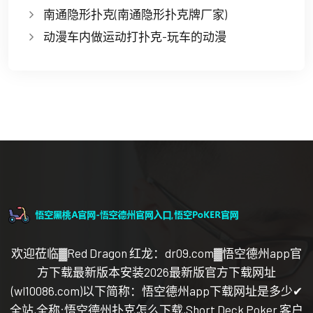
南通隐形扑克(南通隐形扑克牌厂家)
动漫车内做运动打扑克-玩车的动漫
欢迎莅临▓Red Dragon 红龙：dr09.com▓悟空德州app官
方下载最新版本安装2026最新版官方下载网址
(wl10086.com)以下简称：悟空德州app下载网址是多少✔
全站,全称:悟空德州扑克怎么下载,Short Deck Poker 客户