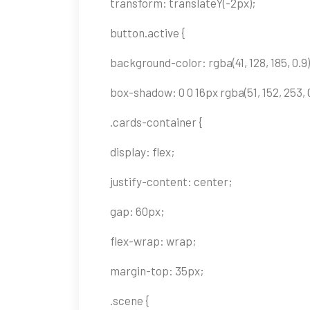
transform: translateY(-2px);
button.active {
background-color: rgba(41, 128, 185, 0.9)
box-shadow: 0 0 16px rgba(51, 152, 253, 0
.cards-container {
display: flex;
justify-content: center;
gap: 60px;
flex-wrap: wrap;
margin-top: 35px;
.scene {