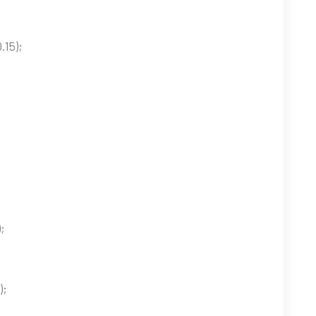
.15);
;
);