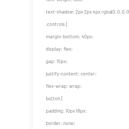
text-shadow: 2px 2px 4px rgba(0, 0, 0, 0
.controls {
margin-bottom: 40px;
display: flex;
gap: 15px;
justify-content: center;
flex-wrap: wrap;
button {
padding: 10px 18px;
border: none;