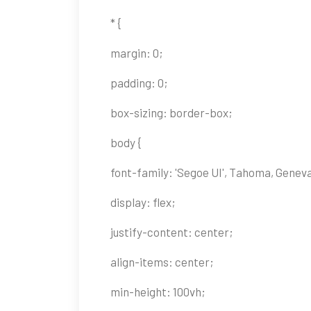
* {
margin: 0;
padding: 0;
box-sizing: border-box;
body {
font-family: 'Segoe UI', Tahoma, Geneva
display: flex;
justify-content: center;
align-items: center;
min-height: 100vh;