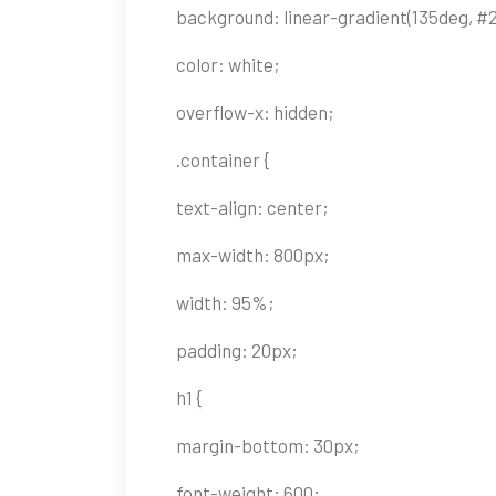
background: linear-gradient(135deg, #
color: white;
overflow-x: hidden;
.container {
text-align: center;
max-width: 800px;
width: 95%;
padding: 20px;
h1 {
margin-bottom: 30px;
font-weight: 600;