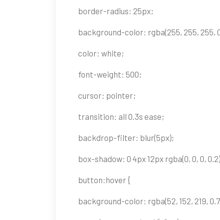
border-radius: 25px;
background-color: rgba(255, 255, 255, 0
color: white;
font-weight: 500;
cursor: pointer;
transition: all 0.3s ease;
backdrop-filter: blur(5px);
box-shadow: 0 4px 12px rgba(0, 0, 0, 0.2)
button:hover {
background-color: rgba(52, 152, 219, 0.7