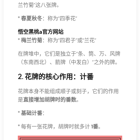
兰竹菊”这八张牌。
*
春夏秋冬
：称为“四季花”
悟空黑桃a官方网站
*
梅兰竹菊
：称为“四君子”或“兰花”
在牌堆中，它们是独立于“条、筒、万、风牌
（东南西北）、箭牌（中发白）”之外的牌。
2. 花牌的核心作用：计番
花牌本身不能组成顺子或刻子，它们的作用
是
直接增加胡牌时的番数
。
*
基础计番
：
* 每有一张花牌，胡牌时就多计
1番
。