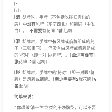
| :--
| : | : |
|
清
| 胡牌时，手牌（不包括吃碰杠露出的
牌）中
没有
风牌（东南西北）和箭牌（中发
白）。 |
不需要
有花牌 |
1番
起胡 |
|
混
| 胡牌时，手牌中
有
风牌或箭牌组成的刻
子（三张相同），但没有由风牌或箭牌组成
的“将对”（即一对眼/将牌）。 |
至少需要有1
张
花牌 |
2番
起胡 |
|
碰
| 胡牌时，手牌中的“将对”（即一对眼/将
牌）是风牌或箭牌。 |
至少需要有2张
花牌 |
4
番
起胡 |
简单来说：
* 你想做“清一色”之类的干净牌型，可以不要