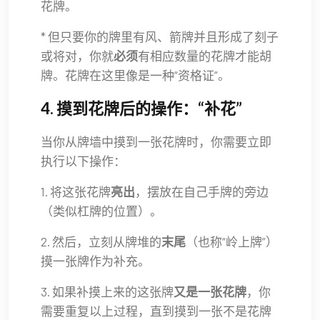
花牌。
* 但只要你的牌里有风、箭牌并且形成了刻子
或将对，你就
必须
有相应数量的花牌才能胡
牌。花牌在这里像是一种“资格证”。
4. 摸到花牌后的操作：“补花”
当你从牌墙中摸到一张花牌时，你需要立即
执行以下操作：
1. 将这张花牌
亮出
，摆放在自己手牌的旁边
（类似杠牌的位置）。
2. 然后，立刻从牌堆的
末尾
（也称“岭上牌”）
摸一张牌作为补充。
3. 如果补摸上来的这张牌
又是一张花牌
，你
需要重复以上过程，直到摸到一张不是花牌