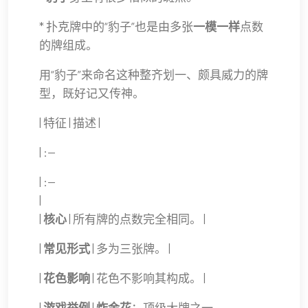
* 扑克牌中的“豹子”也是由多张
一模一样
点数
的牌组成。
用“豹子”来命名这种整齐划一、颇具威力的牌
型，既好记又传神。
| 特征 | 描述 |
| :--
| :--
|
|
核心
| 所有牌的点数完全相同。 |
|
常见形式
| 多为三张牌。 |
|
花色影响
| 花色不影响其构成。 |
|
游戏举例
|
炸金花
：顶级大牌之一。