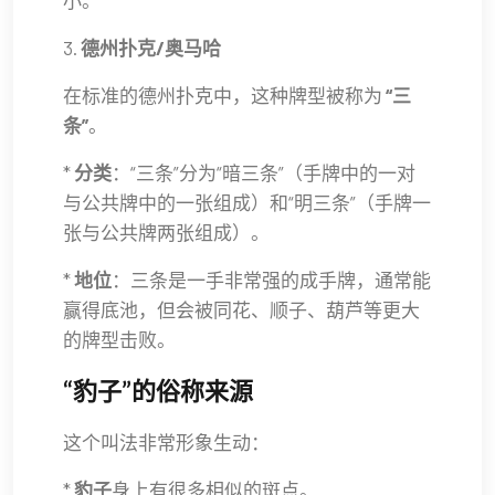
3.
德州扑克/奥马哈
在标准的德州扑克中，这种牌型被称为
“三
条”
。
*
分类
：“三条”分为“暗三条”（手牌中的一对
与公共牌中的一张组成）和“明三条”（手牌一
张与公共牌两张组成）。
*
地位
：三条是一手非常强的成手牌，通常能
赢得底池，但会被同花、顺子、葫芦等更大
的牌型击败。
“豹子”的俗称来源
这个叫法非常形象生动：
*
豹子
身上有很多相似的斑点。