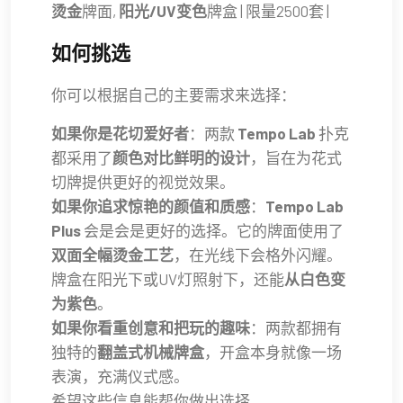
烫金
牌面,
阳光/UV变色
牌盒 | 限量2500套 |
如何挑选
你可以根据自己的主要需求来选择：
如果你是花切爱好者
：两款
Tempo Lab
扑克
都采用了
颜色对比鲜明的设计
，旨在为花式
切牌提供更好的视觉效果。
如果你追求惊艳的颜值和质感
：
Tempo Lab
Plus
会是会是更好的选择。它的牌面使用了
双面全幅烫金工艺
，在光线下会格外闪耀。
牌盒在阳光下或UV灯照射下，还能
从白色变
为紫色
。
如果你看重创意和把玩的趣味
：两款都拥有
独特的
翻盖式机械牌盒
，开盒本身就像一场
表演，充满仪式感。
希望这些信息能帮你做出选择。