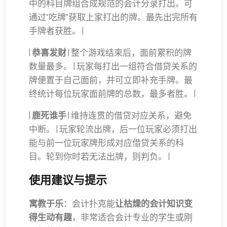
中的科目牌组合成规范的会计分录打出。可
通过"吃牌"获取上家打出的牌。最先出完所有
手牌者获胜。 |
|
恭喜发财
| 整个游戏结束后，面前累积的牌
数量最多。 | 玩家每打出一组符合借贷关系的
牌便置于自己面前，并可立即补充手牌。最
终统计每位玩家面前牌的总数，最多者胜。 |
|
鹿死谁手
| 维持连贯的借贷对应关系，避免
中断。 | 玩家轮流出牌，后一位玩家必须打出
能与前一位玩家牌形成对应借贷关系的科
目。轮到你时若无法出牌，则判负。 |
使用建议与提示
寓教于乐
：会计扑克能
让枯燥的会计知识变
得生动有趣
，非常适合会计专业的学生或刚