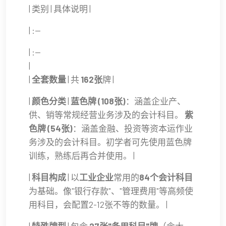
| 类别 | 具体说明 |
| :--
| :--
|
|
全套数量
| 共
162张
牌 |
|
颜色分类
|
蓝色牌 (108张)
：涵盖企业产、
供、销等常规经营业务涉及的会计科目。
紫
色牌 (54张)
：涵盖金融、投资等资本运作业
务涉及的会计科目。初学者可先使用蓝色牌
训练，熟练后再合并使用。 |
|
科目构成
| 以
工业企业
常用的
84个会计科目
为基础。像"银行存款"、"管理费用"等高频使
用科目，会配置2-12张不等的数量。 |