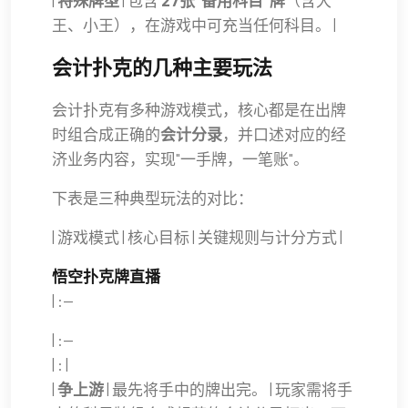
|
特殊牌型
| 包含
27张"备用科目"牌
（含大
王、小王），在游戏中可充当任何科目。 |
会计扑克的几种主要玩法
会计扑克有多种游戏模式，核心都是在出牌
时组合成正确的
会计分录
，并口述对应的经
济业务内容，实现"一手牌，一笔账"。
下表是三种典型玩法的对比：
| 游戏模式 | 核心目标 | 关键规则与计分方式 |
悟空扑克牌直播
| :--
| :--
| : |
|
争上游
| 最先将手中的牌出完。 | 玩家需将手